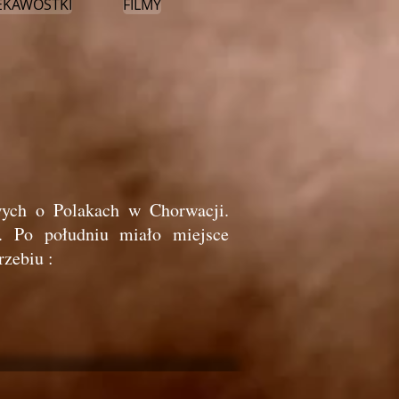
EKAWOSTKI
FILMY
wych o Polakach w Chorwacji.
.
Po południu miało miejsce
zebiu :