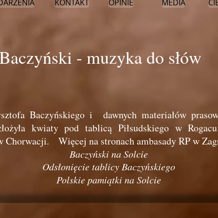
DARZENIA
KONTAKT
OPINIE
MEDIA
CI
 Baczyński - muzyka do słów
ysztofa Baczyńskiego i dawnych materiałów praso
złożyła kwiaty pod tablicą Piłsudskiego w Rogacu
w Chorwacji. Więcej na stronach ambasady RP w Zagr
Baczyński na Solcie
Odsłonięcie tablicy Baczyńskiego
Polskie pamiątki na Solcie