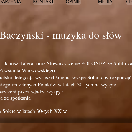
DARZENIA
KONTAKT
OPINIE
MEDIA
CI
 Baczyński - muzyka do słów
 Janusz Tatera, oraz Stowarzyszenie POLONEZ ze Splitu zain
a Powstania Warszawskiego.
 polska delegacja wyruszyliśmy na wyspę Solta, aby rozpocz
iego oraz innych Polaków w latach 30-tych na wyspie.
oszczeni przez władze wyspy :
a ze spotkania
a Solcie w latach 30-tych XX w