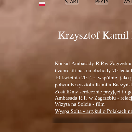
START
PŁYTY
WY
Krzysztof Kamil
Konsul Ambasady R.P.w Zagrzebiu -
i zaprosili nas na obchody 70-leci
10 kwietnia 2014 r. wspólnie, jako
pobytu Krzysztofa Kamila Baczyńsk
Zostaliśmy serdecznie przyjęci i ug
Ambasada R.P. w Zagrzebiu - relacj
Wizyta na Solcie - film
Wyspa Solta - artykuł o Polakach n