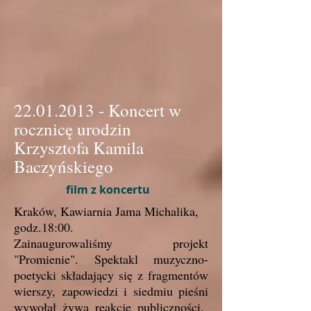
22.01.2013
- Koncert w
rocznicę urodzin
Krzysztofa Kamila
Baczyńskiego
film z koncertu​​ ​
Kraków, Kawiarnia Jama Michalika,
godz.18:00.
Zainaugurowaliśmy projekt
"Promienie". Spektakl muzyczno-
poetycki składający się z fragmentów
wierszy, zapowiedzi i siedmiu pieśni
wywołał żywą reakcję publiczności.