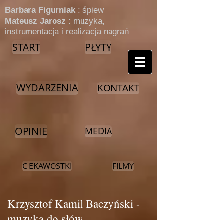
​Barbara Figurniak
: śpiew
Mateusz Jarosz
: muzyka,
instrumentacja i realizacja nagrań
START
PŁYTY
WYDARZENIA
KONTAKT
OPINIE
MEDIA
CIEKAWOSTKI
FILMY
Krzysztof Kamil Baczyński -
muzyka do słów