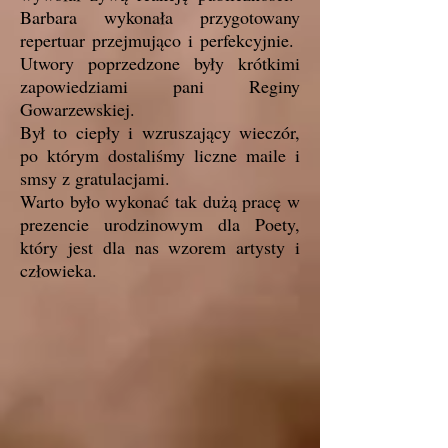
Barbara wykonała przygotowany
repertuar przejmująco i perfekcyjnie.
Utwory poprzedzone były krótkimi
zapowiedziami pani Reginy
Gowarzewskiej.
Był to ciepły i wzruszający wieczór,
po którym dostaliśmy liczne maile i
smsy z gratulacjami.
Warto było wykonać tak dużą pracę w
prezencie urodzinowym dla Poety,
który jest dla nas wzorem artysty i
człowieka.
Krzysztof Kamil Baczyński PROMIENIE