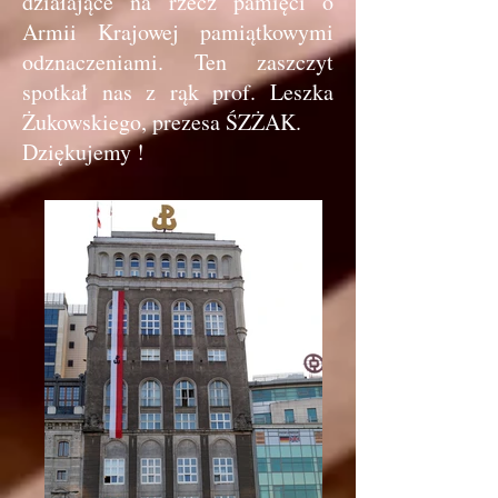
działające na rzecz pamięci o
Armii Krajowej pamiątkowymi
odznaczeniami. Ten zaszczyt
spotkał nas z rąk prof. Leszka
Żukowskiego, prezesa ŚZŻAK.
Dziękujemy !