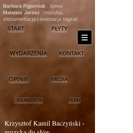
​Barbara Figurniak
: śpiew
Mateusz Jarosz
: muzyka,
instrumentacja i realizacja nagrań
START
PŁYTY
WYDARZENIA
KONTAKT
OPINIE
MEDIA
CIEKAWOSTKI
FILMY
Krzysztof Kamil Baczyński -
muzyka do słów