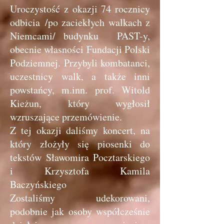
Uroczystość z okazji 74 rocznicy
odbicia /po zaciekłych walkach z
Niemcami/ budynku PAST-y,
obecnie własności Fundacji Polski
Podziemnej. Przybyli kombatanci,
uczestnicy walk, a także inni
powstańcy, m.inn. prof. Witold
Kieżun, który wygłosił
wzruszające przemówienie.
Z tej okazji daliśmy koncert, na
który złożyły się piosenki do
tekstów Sławomira Pocztarskiego
i Krzysztofa Kamila
Baczyńskiego
Zostaliśmy udekorowani,
podobnie jak osoby współcześnie