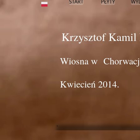
START
PŁYTY
WY
Krzysztof Kamil
Wiosna w Chorwacj
Kwiecień 2014.