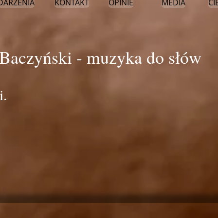
DARZENIA
KONTAKT
OPINIE
MEDIA
CI
 Baczyński - muzyka do słów
i.